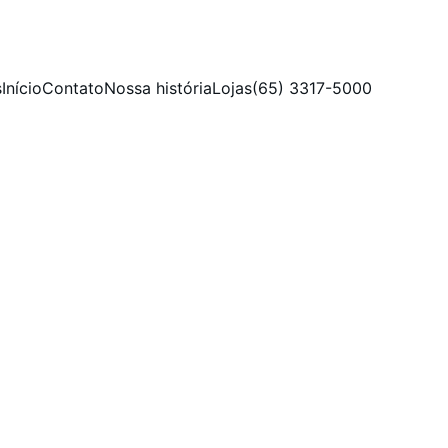
s
Início
Contato
Nossa história
Lojas
(65) 3317-5000