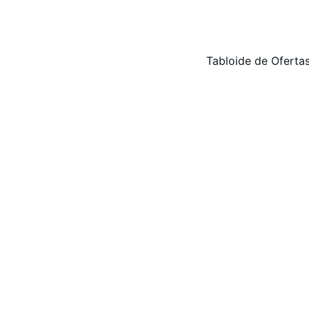
Aqui o vento sempre sopra a seu favor!
Tabloide de Oferta
5/25/2024
1 min read