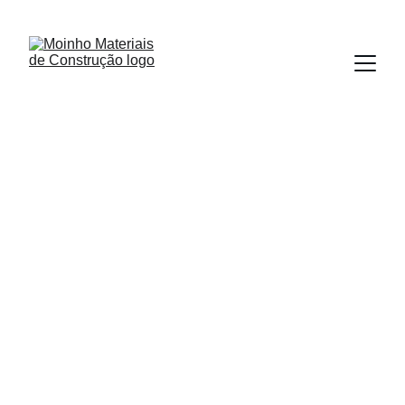
Aqui o vento sempre sopra a seu favor!
5/25/2024
1 min read